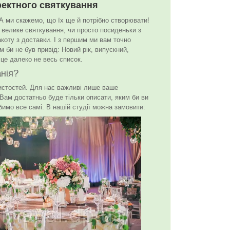
ефектного святкування
. А ми скажемо, що їх ще й потрібно створювати!
о велике святкування, чи просто посиденьки з
акоту з доставки. І з першим ми вам точно
 би не був привід: Новий рік, випускний,
І це далеко не весь список.
анія?
истостей. Для нас важливі лише ваше
. Вам достатньо буде тільки описати, яким би ви
обимо все самі. В нашій студії можна замовити: