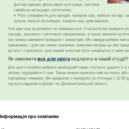
фотобутафорія, фольговані кулі-серця, листівки,
гавайські аксесуари, світні вінки;
Різні спецефекти для заходів: паперові шоу, небесні ліхтарі, з
кульок, мильні бульбашки, лазерне шоу, дим-машини.
Але цим наш асортимент не обмежується. У каталозі ви знайдете різн
заходів, звукового і світлового оформлення, а також зможете купити
нас можна замовити провідних і аніматорів. Ми завжди робимо мак
замовників, і для нас немає значення, невелика вечірка це або гра
до всіх і страємося, щоб нашим клієнтам було комфортно з нами п
Як замовити
все для свята
недорого в нашій студії?
Для цього потрібно вибрати необхідний товар і послуги, додати їх у
зв'язку і відправити її нам. Також можна написати нам на пошту або
інформації номером. Ми працюємо з понеділка по п'ятницю з 11:00 до
послуги надаємо в Дніпрі і по Дніпропетровській області.
Інформація про компанію