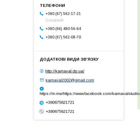
+380 (67) 562-17-21
Основний
+380 (66) 480-56-64
+380 (67) 562-08-70
http://karnaval.dp.ua/
karnaval2002@gmail.com
https://m.me/https://www.facebook.com/karnavalstudio
+380675621721
+380675621721