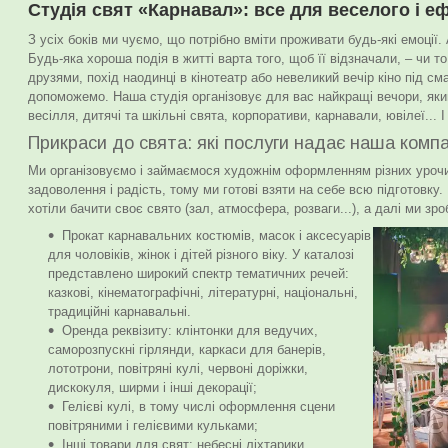
Студія свят «Карнавал»: все для веселого і 
З усіх боків ми чуємо, що потрібно вміти проживати будь-які емоції
Будь-яка хороша подія в житті варта того, щоб її відзначали, – чи т
друзями, похід наодинці в кінотеатр або невеликий вечір кіно під см
допоможемо. Наша студія організовує для вас найкращі вечори, яким
весілля, дитячі та шкільні свята, корпоративи, карнавали, ювілеї... 
Прикраси до свята: які послуги надає наша комп
Ми організовуємо і займаємося художнім оформленням різних уроч
задоволення і радість, тому ми готові взяти на себе всю підготовку
хотіли бачити своє свято (зал, атмосфера, розваги...), а далі ми зр
Прокат карнавальних костюмів, масок і аксесуарів
для чоловіків, жінок і дітей різного віку. У каталозі
представлено широкий спектр тематичних речей:
казкові, кінематографічні, літературні, національні,
традиційні карнавальні.
Оренда реквізиту: клінтонки для ведучих,
саморозпускні гірлянди, каркаси для банерів,
лототрони, повітряні кулі, червоні доріжки,
дискокуля, ширми і інші декорації;
Гелієві кулі, в тому числі оформлення сцени
повітряними і гелієвими кульками;
Інші товари для свят: небесні ліхтарики,