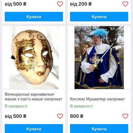
500
200
від
₴
від
₴
Купити
Купити
Венеціанські карнавальні
маски з пап'є-маше напрокат
Костюм Мушкетер напрокат
В наявності
В наявності
500
800
від
₴
₴
Купити
Купити