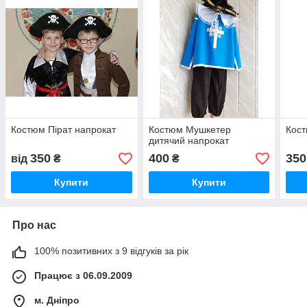
Костюм Пірат напрокат
Костюм Мушкетер
Кост
дитячий напрокат
350
400
350
від
₴
₴
Купити
Купити
Про нас
100% позитивних з 9 відгуків за рік
Працює з 06.09.2009
м. Дніпро