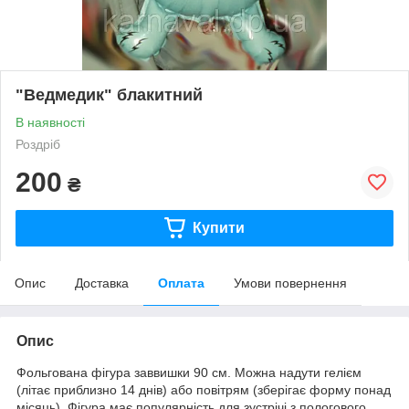
"Ведмедик" блакитний
В наявності
Роздріб
200
₴
Купити
Опис
Доставка
Оплата
Умови повернення
Опис
Фольгована фігура заввишки 90 см. Можна надути гелієм
(літає приблизно 14 днів) або повітрям (зберігає форму понад
місяць). Фігура має популярність для зустрічі з пологового