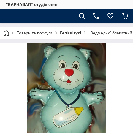
"КАРНАВАЛ" студія свят
Товари та послуги
Гелієві кулі
"Ведмедик" блакитний