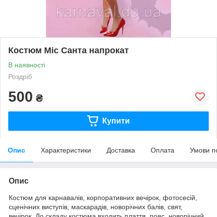
Костюм Міс Санта напрокат
В наявності
Роздріб
500
₴
Купити
Опис
Характеристики
Доставка
Оплата
Умови п
Опис
Костюм для карнавалів, корпоративних вечірок, фотосесій,
сценічних виступів, маскарадів, новорічних балів, свят,
вечірок. До складу костюма входить плаття, пояс, новорічний