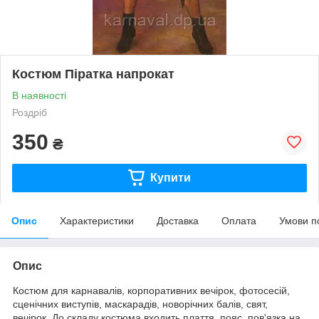
Костюм Піратка напрокат
В наявності
Роздріб
350
₴
Купити
Опис
Характеристики
Доставка
Оплата
Умови п
Опис
Костюм для карнавалів, корпоративних вечірок, фотосесій,
сценічних виступів, маскарадів, новорічних балів, свят,
вечірок. До складу костюма входить плаття, пояс, пов'язка на