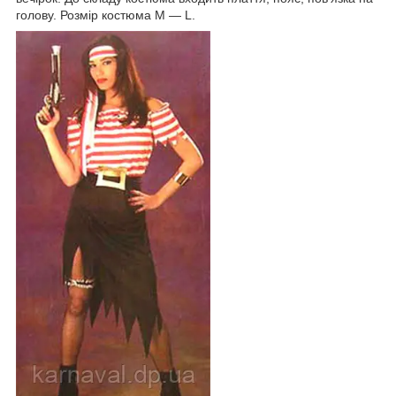
голову. Розмір костюма M — L.