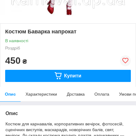
Костюм Баварка напрокат
В наявності
Роздріб
450
₴
Купити
Опис
Характеристики
Доставка
Оплата
Умови п
Опис
Костюм для карнавалів, корпоративних вечірок, фотосесій,
сценічних виступів, маскарадів, новорічних балів, свят,
вечірок. До складу костюма входить плаття, нарукавники —