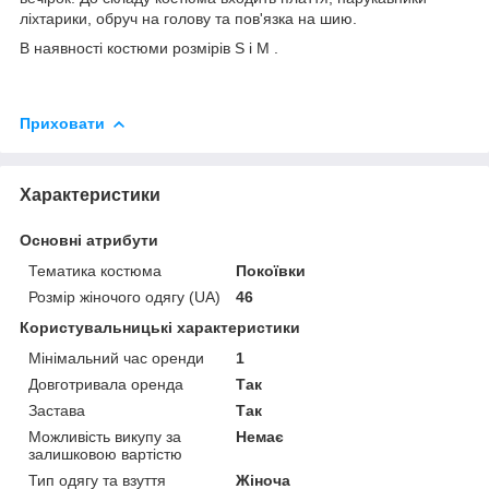
ліхтарики, обруч на голову та пов'язка на шию.
В наявності костюми розмірів S і M .
Приховати
Характеристики
Основні атрибути
Тематика костюма
Покоївки
Розмір жіночого одягу (UA)
46
Користувальницькі характеристики
Мінімальний час оренди
1
Довготривала оренда
Так
Застава
Так
Можливість викупу за
Немає
залишковою вартістю
Тип одягу та взуття
Жіноча