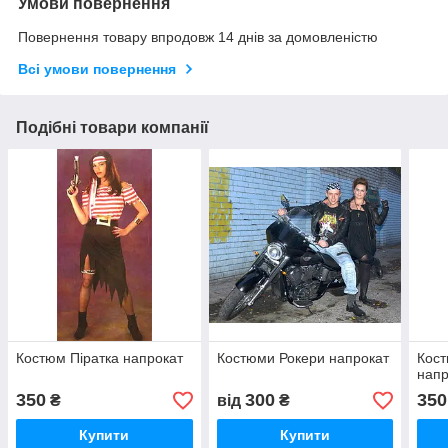
Умови повернення
Повернення товару впродовж 14 днів за домовленістю
Всі умови повернення
Подібні товари компанії
Костюм Піратка напрокат
Костюми Рокери напрокат
Кос
напр
350
300
350
₴
від
₴
Купити
Купити