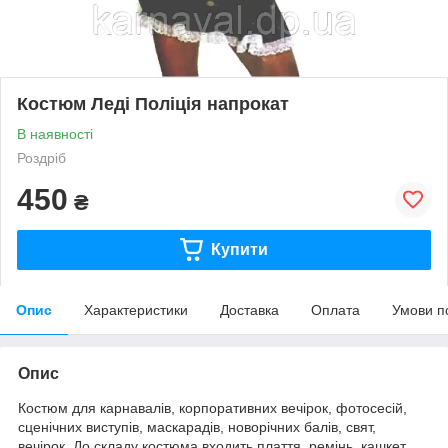
Костюм Леді Поліція напрокат
В наявності
Роздріб
450
₴
Купити
Опис
Характеристики
Доставка
Оплата
Умови п
Опис
Костюм для карнавалів, корпоративних вечірок, фотосесій,
сценічних виступів, маскарадів, новорічних балів, свят,
вечірок. До складу костюма входить плаття, ремінь, кашкет,