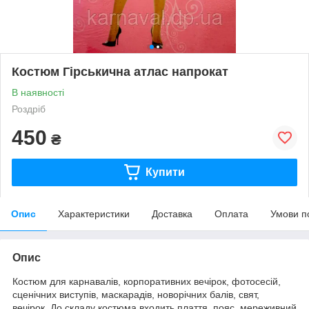
Костюм Гірськична атлас напрокат
В наявності
Роздріб
450
₴
Купити
Опис
Характеристики
Доставка
Оплата
Умови п
Опис
Костюм для карнавалів, корпоративних вечірок, фотосесій,
сценічних виступів, маскарадів, новорічних балів, свят,
вечірок. До складу костюма входить плаття, пояс, мереживний