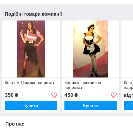
Подібні товари компанії
Костюм Піратка напрокат
Костюм Гірськична
Кост
напрокат
напр
350
450
₴
₴
від
Купити
Купити
Про нас