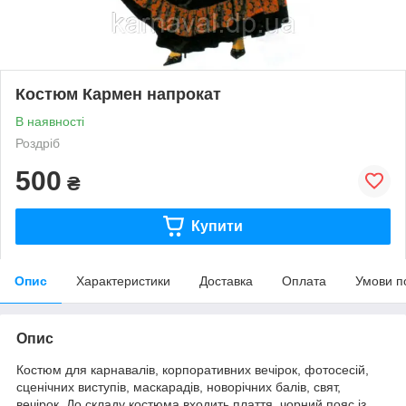
Костюм Кармен напрокат
В наявності
Роздріб
500
₴
Купити
Опис
Характеристики
Доставка
Оплата
Умови п
Опис
Костюм для карнавалів, корпоративних вечірок, фотосесій,
сценічних виступів, маскарадів, новорічних балів, свят,
вечірок. До складу костюма входить плаття, чорний пояс із