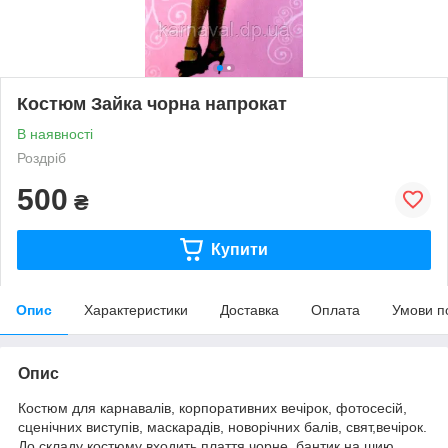
Костюм Зайка чорна напрокат
В наявності
Роздріб
500
₴
Купити
Опис
Характеристики
Доставка
Оплата
Умови п
Опис
Костюм для карнавалів, корпоративних вечірок, фотосесій,
сценічних виступів, маскарадів, новорічних балів, свят,вечірок.
До складу костюму входить плаття чорне, бантик на шию,