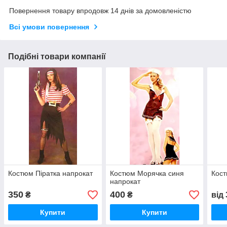
Повернення товару впродовж 14 днів за домовленістю
Всі умови повернення
Подібні товари компанії
Костюм Піратка напрокат
Костюм Морячка синя
Кост
напрокат
350
400
₴
₴
від
Купити
Купити