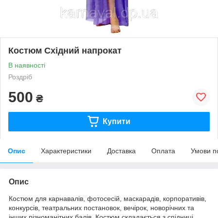
Костюм Східний напрокат
В наявності
Роздріб
500
₴
Купити
Опис
Характеристики
Доставка
Оплата
Умови п
Опис
Костюм для карнавалів, фотосесій, маскарадів, корпоративів,
конкурсів, театральних постановок, вечірок, новорічних та
інших різноманітних балів. Костюм складається з спідниці,