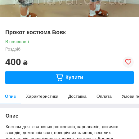
Прокот костюма Вовк
В наявності
Роздріб
400
₴
Купити
Опис
Характеристики
Доставка
Оплата
Умови п
Опис
Костюм для святкових ранковиків, карнавалів, дитячих
заходів, домашніх свят, новорічних ялинок, веселих
маскарадів, новорічних установок, конкурсів. Костюм