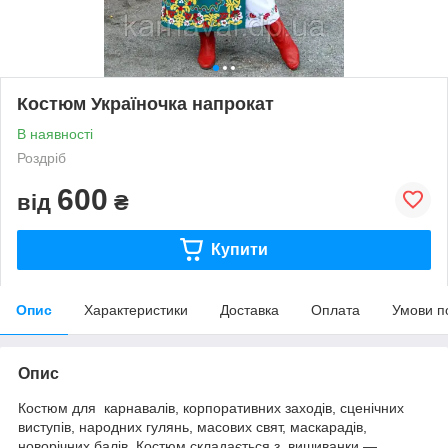
Костюм Україночка напрокат
В наявності
Роздріб
600
від
₴
Купити
Опис
Характеристики
Доставка
Оплата
Умови п
Опис
Костюм для карнавалів, корпоративних заходів, сценічних
виступів, народних гулянь, масових свят, маскарадів,
новорічних балів. Костюм складається з вишиванки —