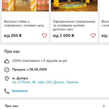
Весільні стійки з
Оформлення повітряними
Весі
повітряних і гелевих куль
та гелевими кулями
і гел
дитячих свят
250
1 000
від
₴
від
₴
від
Про нас
100% позитивних з 9 відгуків за рік
Працює з 06.09.2009
м. Дніпро
пр. О.Поля, 46, офіс 110, Дніпро, Україна
Контакти
Про нас