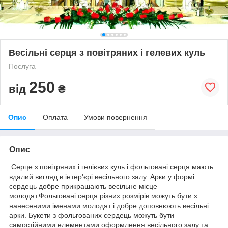
Весільні серця з повітряних і гелевих куль
Послуга
250
від
₴
Опис
Оплата
Умови повернення
Опис
Серце з повітряних і гелієвих куль і фольговані серця мають
вдалий вигляд в інтер'єрі весільного залу. Арки у формі
сердець добре прикрашають весільне місце
молодят.Фольговані серця різних розмірів можуть бути з
нанесеними іменами молодят і добре доповнюють весільні
арки. Букети з фольгованих сердець можуть бути
самостійними елементами оформлення весільного залу та