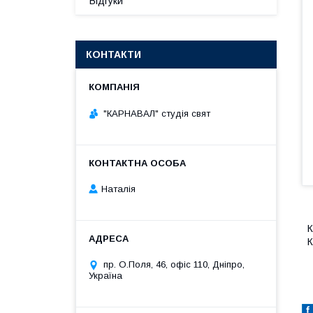
Відгуки
КОНТАКТИ
"КАРНАВАЛ" студія свят
Наталія
К
К
пр. О.Поля, 46, офіс 110, Дніпро,
Україна