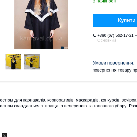
В наявності
Купити
+380 (67) 562-17-21
Основний
повернення товару п
остюм для карнавалів, корпоративів маскарадів, конкурсів, вечірок
остюм складається з плаща з пелериною та головного убору. Розм