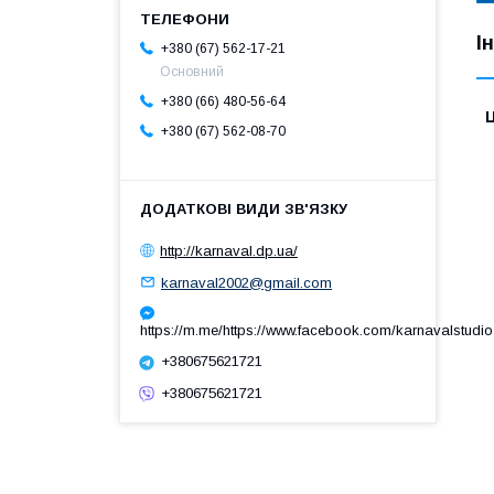
І
+380 (67) 562-17-21
Основний
+380 (66) 480-56-64
Ц
+380 (67) 562-08-70
http://karnaval.dp.ua/
karnaval2002@gmail.com
https://m.me/https://www.facebook.com/karnavalstudio
+380675621721
+380675621721