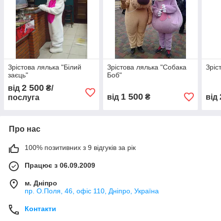
Зрістова лялька "Білий
Зрістова лялька "Собака
Зріс
заєць"
Боб"
2 500
від
₴/
1 500
від
₴
від
послуга
Про нас
100% позитивних з 9 відгуків за рік
Працює з 06.09.2009
м. Дніпро
пр. О.Поля, 46, офіс 110, Дніпро, Україна
Контакти