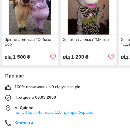
Зрістова лялька "Собака
Зрістова лялька "Мишка"
Зріс
Боб"
"Єди
1 500
1 200
від
₴
від
₴
від
Про нас
100% позитивних з 9 відгуків за рік
Працює з 06.09.2009
м. Дніпро
пр. О.Поля, 46, офіс 110, Дніпро, Україна
Контакти