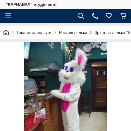
"КАРНАВАЛ" студія свят
Товари та послуги
Ростові ляльки
Зрістова лялька "Б