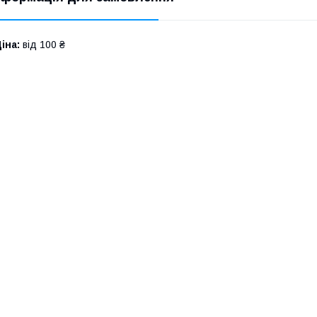
іна:
від 100 ₴