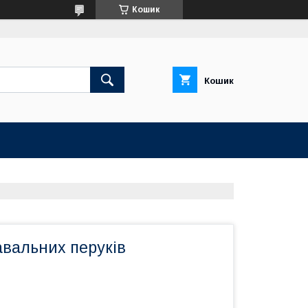
Кошик
Кошик
авальних перуків