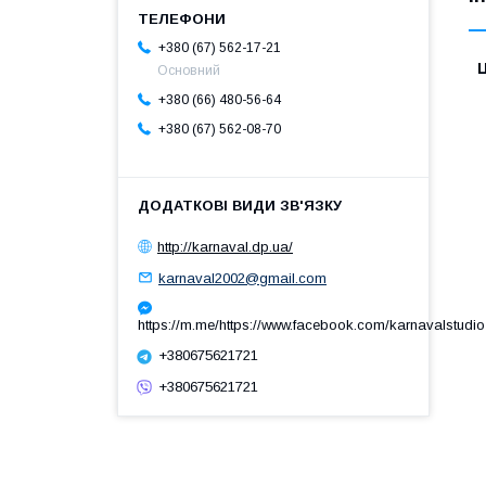
+380 (67) 562-17-21
Ц
Основний
+380 (66) 480-56-64
+380 (67) 562-08-70
http://karnaval.dp.ua/
karnaval2002@gmail.com
https://m.me/https://www.facebook.com/karnavalstudio
+380675621721
+380675621721