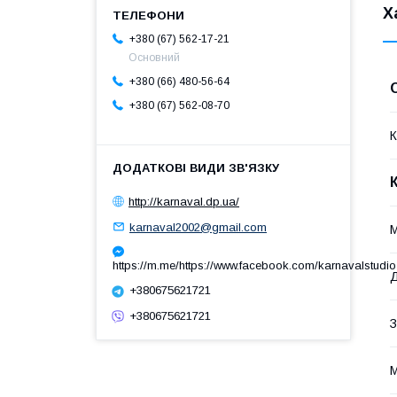
Х
+380 (67) 562-17-21
Основний
+380 (66) 480-56-64
+380 (67) 562-08-70
К
http://karnaval.dp.ua/
karnaval2002@gmail.com
М
https://m.me/https://www.facebook.com/karnavalstudio
Д
+380675621721
+380675621721
З
М