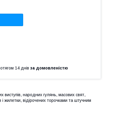
ротягом 14 днів
за домовленістю
х виступів, народних гулянь, масових свят,
в і жилетки, відірочених торочками та штучним