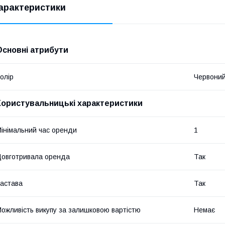
арактеристики
Основні атрибути
олір
Червони
Користувальницькі характеристики
інімальний час оренди
1
овготривала оренда
Так
астава
Так
ожливість викупу за залишковою вартістю
Немає