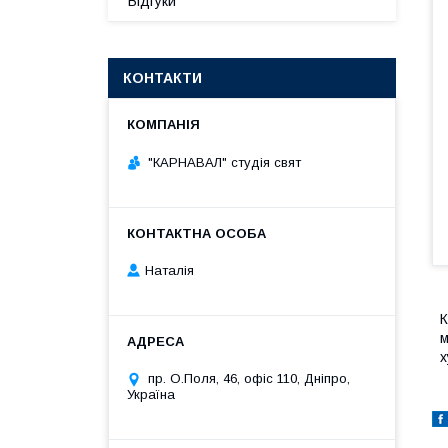
Відгуки
КОНТАКТИ
"КАРНАВАЛ" студія свят
Наталія
К
м
х
пр. О.Поля, 46, офіс 110, Дніпро,
Україна