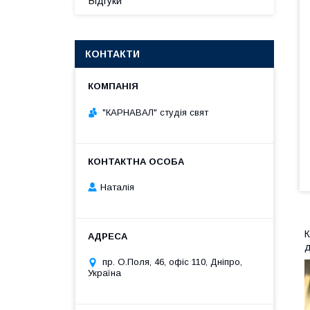
Відгуки
КОНТАКТИ
"КАРНАВАЛ" студія свят
Наталія
К
д
пр. О.Поля, 46, офіс 110, Дніпро,
Україна